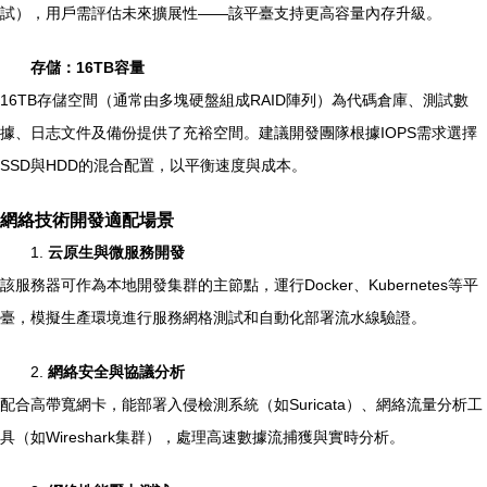
試），用戶需評估未來擴展性——該平臺支持更高容量內存升級。
存儲：16TB容量
16TB存儲空間（通常由多塊硬盤組成RAID陣列）為代碼倉庫、測試數
據、日志文件及備份提供了充裕空間。建議開發團隊根據IOPS需求選擇
SSD與HDD的混合配置，以平衡速度與成本。
網絡技術開發適配場景
1.
云原生與微服務開發
該服務器可作為本地開發集群的主節點，運行Docker、Kubernetes等平
臺，模擬生產環境進行服務網格測試和自動化部署流水線驗證。
2.
網絡安全與協議分析
配合高帶寬網卡，能部署入侵檢測系統（如Suricata）、網絡流量分析工
具（如Wireshark集群），處理高速數據流捕獲與實時分析。