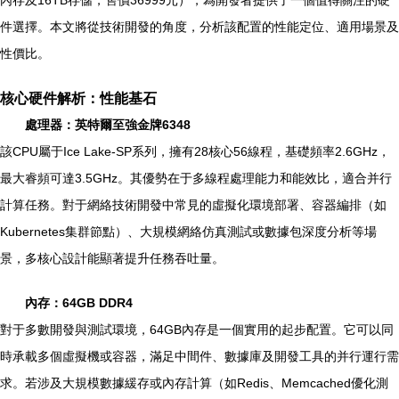
件選擇。本文將從技術開發的角度，分析該配置的性能定位、適用場景及
性價比。
核心硬件解析：性能基石
處理器：英特爾至強金牌6348
該CPU屬于Ice Lake-SP系列，擁有28核心56線程，基礎頻率2.6GHz，
最大睿頻可達3.5GHz。其優勢在于多線程處理能力和能效比，適合并行
計算任務。對于網絡技術開發中常見的虛擬化環境部署、容器編排（如
Kubernetes集群節點）、大規模網絡仿真測試或數據包深度分析等場
景，多核心設計能顯著提升任務吞吐量。
內存：64GB DDR4
對于多數開發與測試環境，64GB內存是一個實用的起步配置。它可以同
時承載多個虛擬機或容器，滿足中間件、數據庫及開發工具的并行運行需
求。若涉及大規模數據緩存或內存計算（如Redis、Memcached優化測