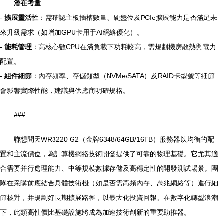
潛在考量
-
擴展靈活性
：需確認主板插槽數量、硬盤位及PCIe擴展能力是否滿足未
來升級需求（如增加GPU卡用于AI網絡優化）。
-
能耗管理
：高核心數CPU在滿負載下功耗較高，需規劃機房散熱與電力
配置。
-
組件細節
：內存頻率、存儲類型（NVMe/SATA）及RAID卡型號等細節
會影響實際性能，建議與供應商明確規格。
###
聯想問天WR3220 G2（金牌6348/64GB/16TB）服務器以均衡的配
置和主流價位，為計算機網絡技術開發提供了可靠的物理基礎。它尤其適
合需要并行處理能力、中等規模數據存儲及高穩定性的開發測試場景。團
隊在采購前應結合具體技術棧（如是否需高頻內存、萬兆網絡等）進行細
節核對，并規劃好長期擴展路徑，以最大化投資回報。在數字化轉型浪潮
下，此類高性價比基礎設施將成為加速技術創新的重要助推器。