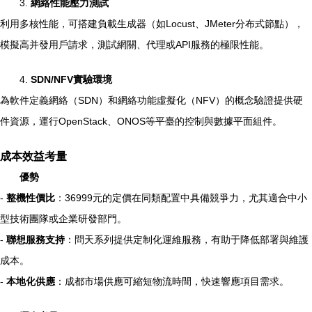
3.
網絡性能壓力測試
利用多核性能，可搭建負載生成器（如Locust、JMeter分布式節點），
模擬高并發用戶請求，測試網關、代理或API服務的極限性能。
4.
SDN/NFV實驗環境
為軟件定義網絡（SDN）和網絡功能虛擬化（NFV）的概念驗證提供硬
件資源，運行OpenStack、ONOS等平臺的控制與數據平面組件。
成本效益考量
優勢
-
整機性價比
：36999元的定價在同類配置中具備競爭力，尤其適合中小
型技術團隊或企業研發部門。
-
聯想服務支持
：問天系列提供定制化運維服務，有助于降低部署與維護
成本。
-
本地化供應
：成都市場供應可縮短物流時間，快速響應項目需求。