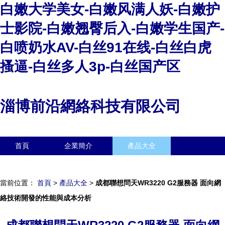
白嫩大学美女-白嫩风满人妖-白嫩护
士影院-白嫩翘臀后入-白嫩学生国产-
白喷奶水AV-白丝91在线-白丝白虎
搔逼-白丝多人3p-白丝国产区
淄博前沿網絡科技有限公司
首頁
企業簡介
產品大全
聯系我們
企業信息
訪客留言
當前位置：
首頁
>
產品大全
>
成都聯想問天WR3220 G2服務器 面向網
絡技術開發的性能與成本分析