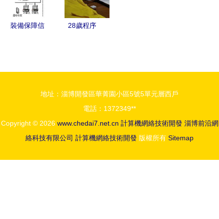
黑客——這
新促進行業
執偷偷修改
發展
裝備保障信
28歲程序
進程、濫補
息化管理系
員，轉行能
邏輯溢位漏
統 北京軟
行么？——
洞的行動者
件開發與計
除了寫代
——如何在
算機網絡技
碼，你還有
計算機網絡
地址：淄博開發區華菁園小區5號5單元層西戶
術開發的深
哪些本事？
深之處凌日
電話：1372349**
度融合
端之間的交
Copyright © 2026
www.chedai7.net.cn
計算機網絡技術開發
淄博前沿網
合，“外鍵
絡科技有限公司
計算機網絡技術開發
版權所有
Sitemap
觸發”和技
術層的隱秘
路徑攻難幾
何突破，安
全員又如何