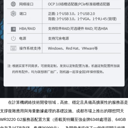
在計算機網絡技術開發領域，高效、穩定且具備高擴展性的服務器是
支撐復雜應用與海量數據處理的基礎設施。成都市場上推出的聯想問天
WR3220 G2服務器配置方案（搭載英特爾至強金牌6348處理器、64GB
內存及16TB存儲，售價36999元），為開發者提供了一個值得關注的硬