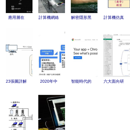
應用層在
計算機網絡
解密隱形黑
計算機仿真
Web開發中
技術與開發
客 圖形用
技術發展及
的核心價值
的演變與前
戶界面外的
其在物流行
與技術實踐
沿探索
網絡安全技
業中的應用
術博弈\n摘
展望
要 圖形用
戶界面讓操
作變得人人
23張圖詳解
2020年中
智能時代的
六大面向研
可用，但卻
路由協議
國計算機網
算力與感知
發面試的知
未讓計算的
計算機網絡
絡設備行業
Dojo神經網
識體系 從
基礎架構變
核心技術的
市場現狀及
絡訓練機與
基礎到高并
得安全？本
全面解碼
發展前景分
新型機器人
發突圍指南
文分析隱形
析 技術革
感知的交融